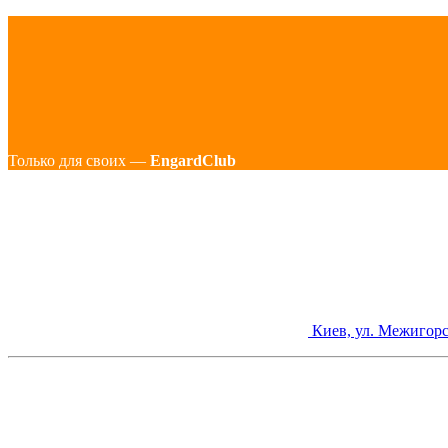
Только для своих —
EngardClub
Киев, ул. Межигорс