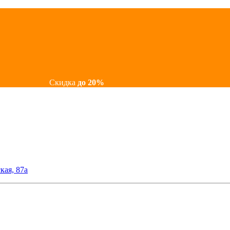
Скидка
до 20%
кая, 87а