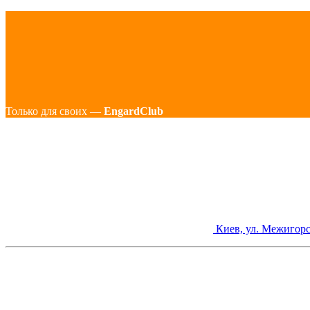
Только для своих —
EngardClub
Киев, ул. Межигорс