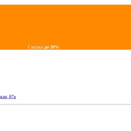
Скидка
до 20%
кая, 87а