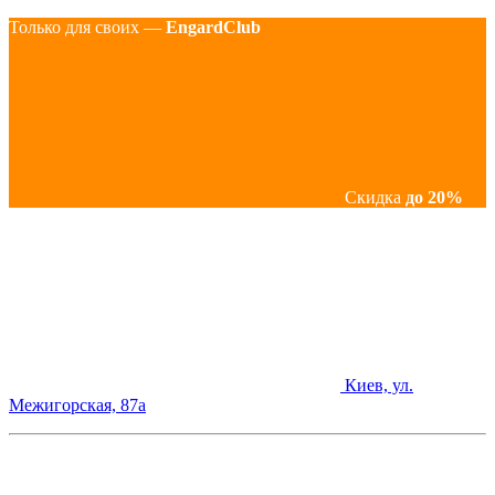
Только для своих —
EngardClub
Скидка
до 20%
Киев, ул.
Межигорская, 87а