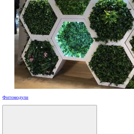
Фитомодули