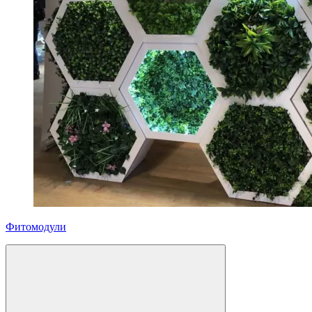
Фитомодули