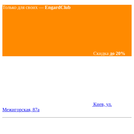
Только для своих —
EngardClub
Скидка
до 20%
Киев, ул.
Межигорская, 87а