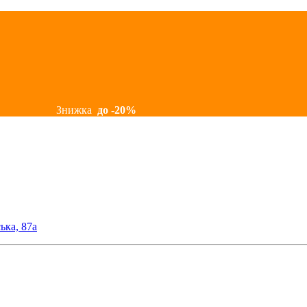
Знижка
до -20%
ька, 87а