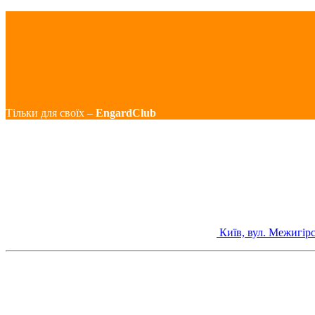
Тільки для своїх –
EngardClub
Київ, вул. Межигірс