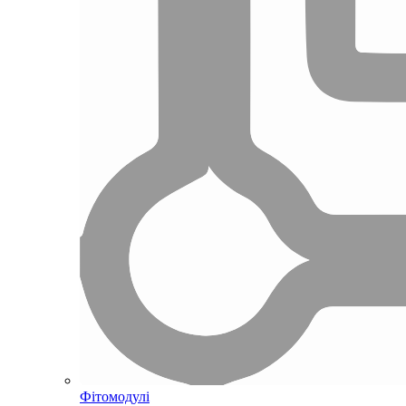
Фітомодулі