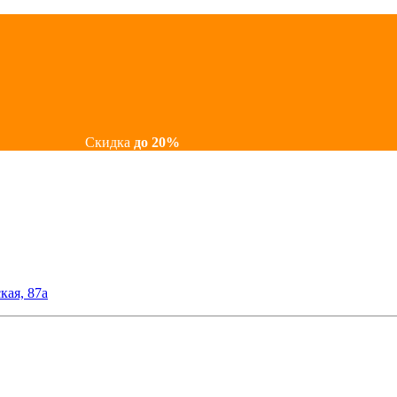
Скидка
до 20%
кая, 87а