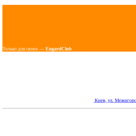
Только для своих —
EngardClub
Киев, ул. Межигорс