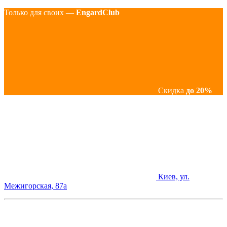
Только для своих —
EngardClub
Скидка
до 20%
Киев, ул.
Межигорская, 87а