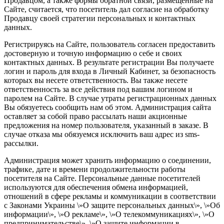
Продавцом, а также формы обратной связи, размещенные на
Сайте, считается, что посетитель дал согласие на обработку
Продавцу своей стратегии персональных и контактных
данных.
Регистрируясь на Сайте, пользователь согласен предоставить
достоверную и точную информацию о себе и своих
контактных данных. В результате регистрации Вы получаете
логин и пароль для входа в Личный Кабинет, за безопасность
которых вы несете ответственность. Вы также несете
ответственность за все действия под вашим логином и
паролем на Сайте. В случае утраты регистрационных данных
Вы обязуетесь сообщить нам об этом. Администрация сайта
оставляет за собой право рассылать наши акционные
предложения на номер пользователя, указанный в заказе. В
случае отказа мы обязуемся исключить ваш адрес из sms-
рассылки.
Администрация может хранить информацию о соединении,
трафике, дате и времени продолжительности работы
посетителя на Сайте. Персональные данные посетителей
используются для обеспечения обмена информацией,
отношений в сфере рекламы и коммуникации в соответствии
с Законами Украины \»О защите персональных данных\», \»Об
информации\», \»О рекламе\», \»О телекоммуникациях\», \»О
предпринимательстве\», \»О защите информации в