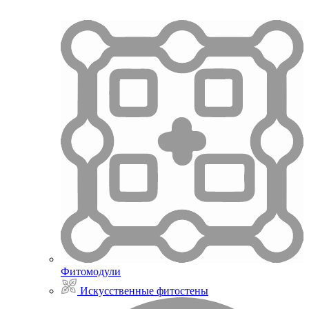
Фитомодули
Искусственные фитостены