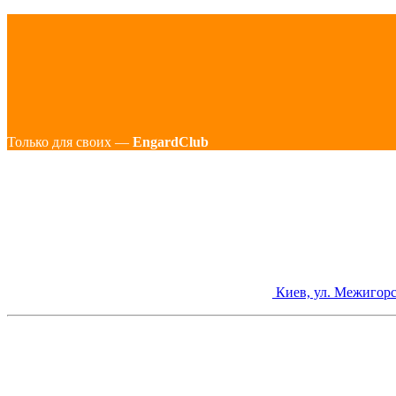
Только для своих —
EngardClub
Киев, ул. Межигорс