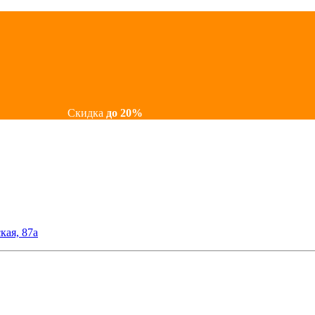
Скидка
до 20%
кая, 87а