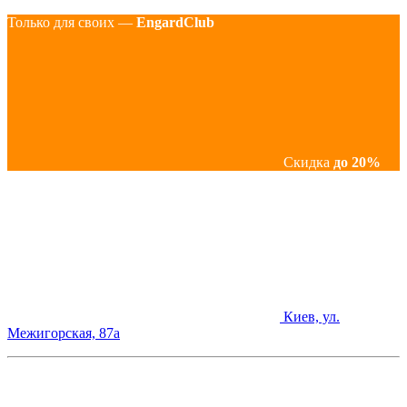
Только для своих —
EngardClub
Скидка
до 20%
Киев, ул.
Межигорская, 87а