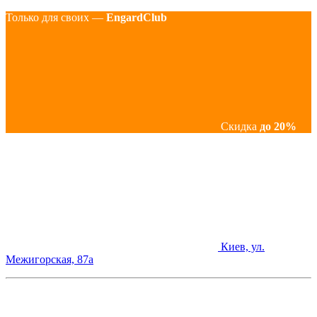
Только для своих —
EngardClub
Скидка
до 20%
Киев, ул.
Межигорская, 87а