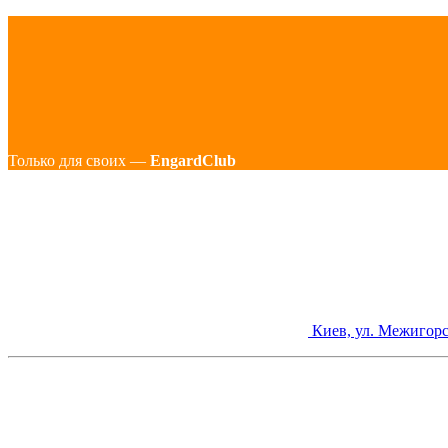
Только для своих —
EngardClub
Киев, ул. Межигорс