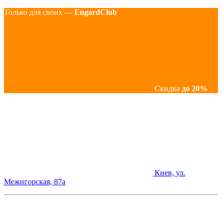
Только для своих —
EngardClub
Скидка
до 20%
Киев, ул.
Межигорская, 87а