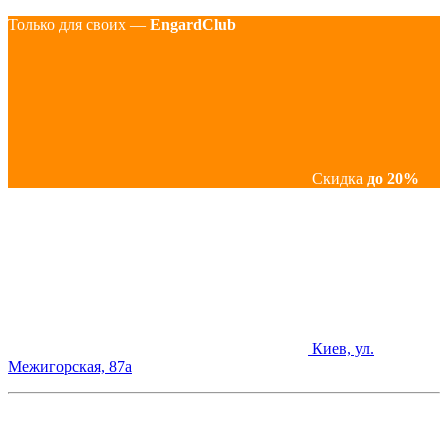
Только для своих —
EngardClub
Скидка
до 20%
Киев, ул.
Межигорская, 87а