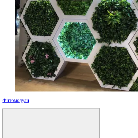
Фитомодули