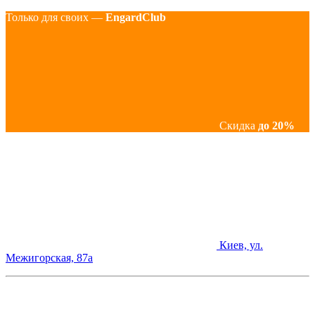
Только для своих —
EngardClub
Скидка
до 20%
Киев, ул.
Межигорская, 87а