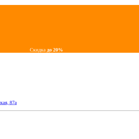
Скидка
до 20%
кая, 87а