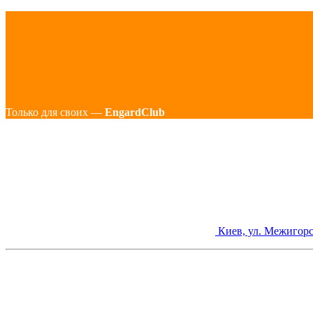
Только для своих —
EngardClub
Киев, ул. Межигорс