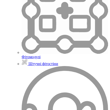
Фітомодулі
Штучні фітостіни