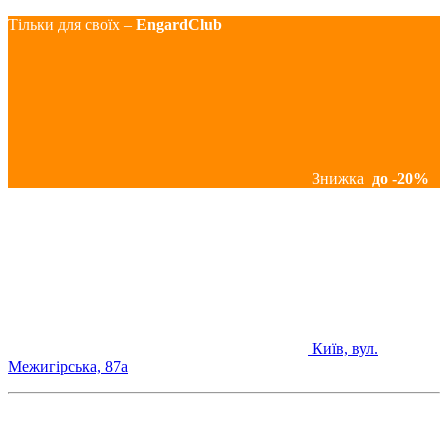
Тільки для своїх –
EngardClub
Знижка
до -20%
Київ, вул.
Межигірська, 87а