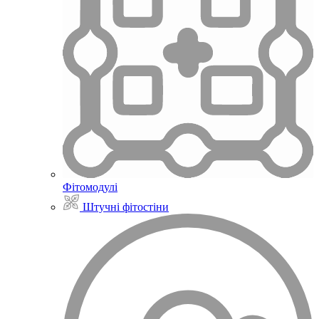
Фітомодулі
Штучні фітостіни