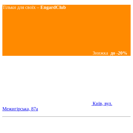
Тільки для своїх –
EngardClub
Знижка
до -20%
Київ, вул.
Межигірська, 87а