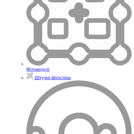
Фітомодулі
Штучні фітостіни