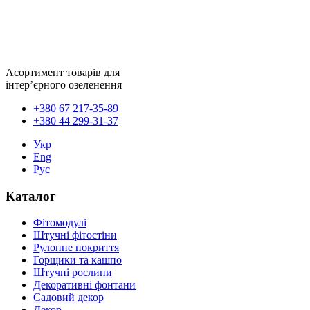
Асортимент товарів для
інтер’єрного озеленення
+380 67 217-35-89
+380 44 299-31-37
Укр
Eng
Рус
Каталог
Фітомодулі
Штучні фітостіни
Рулонне покриття
Горщики та кашпо
Штучні рослини
Декоративні фонтани
Садовий декор
Декор