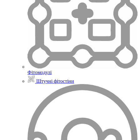
Фітомодулі
Штучні фітостіни