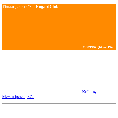
Тільки для своїх –
EngardClub
Знижка
до -20%
Київ, вул.
Межигірська, 87а