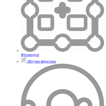
Фітомодулі
Штучні фітостіни