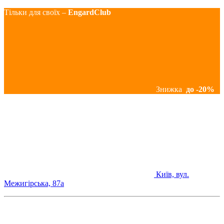
Тільки для своїх –
EngardClub
Знижка
до -20%
Київ, вул.
Межигірська, 87а