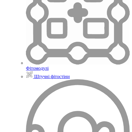
Фітомодулі
Штучні фітостіни