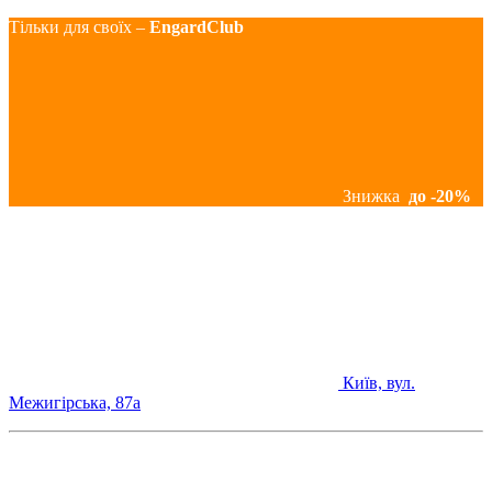
Тільки для своїх –
EngardClub
Знижка
до -20%
Київ, вул.
Межигірська, 87а