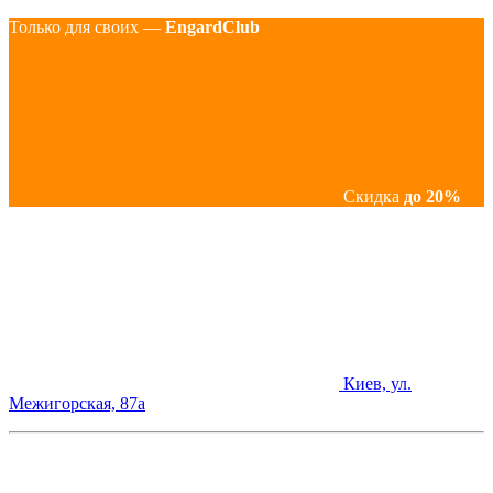
Только для своих —
EngardClub
Скидка
до 20%
Киев, ул.
Межигорская, 87а