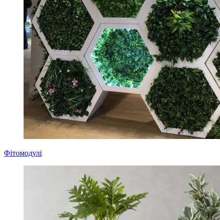
Фітомодулі