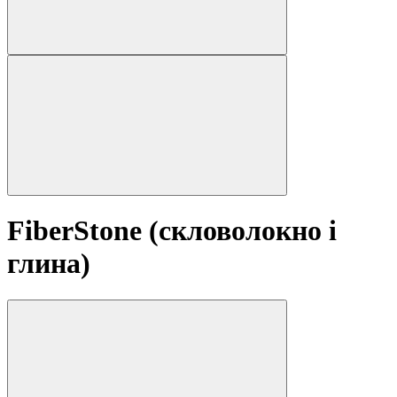
FiberStone (скловолокно і
глина)