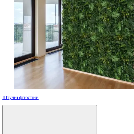
Штучні фітостіни