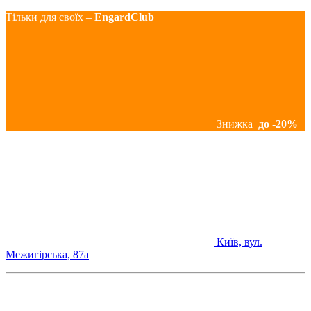
Тільки для своїх –
EngardClub
Знижка
до -20%
Київ, вул.
Межигірська, 87а