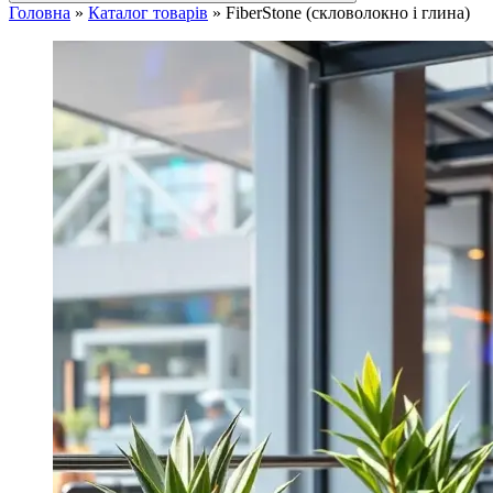
Головна
»
Каталог товарів
»
FiberStone (скловолокно і глина)