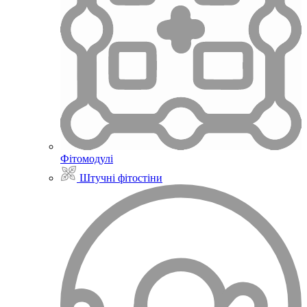
Фітомодулі
Штучні фітостіни