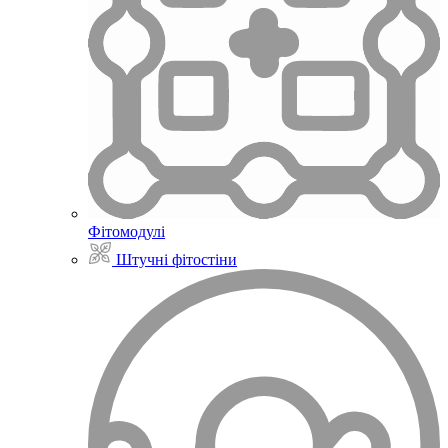
Фітомодулі
Штучні фітостіни