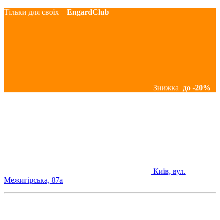
Тільки для своїх –
EngardClub
Знижка
до -20%
Київ, вул.
Межигірська, 87а