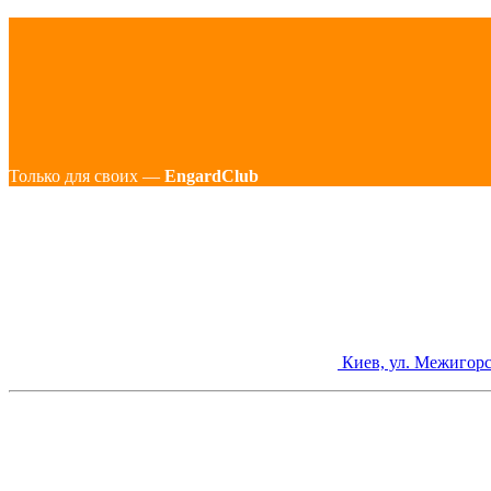
Только для своих —
EngardClub
Киев, ул. Межигорс