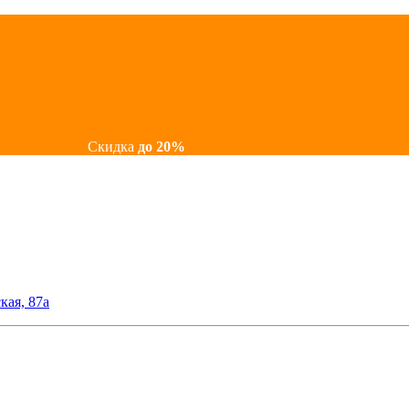
Скидка
до 20%
кая, 87а