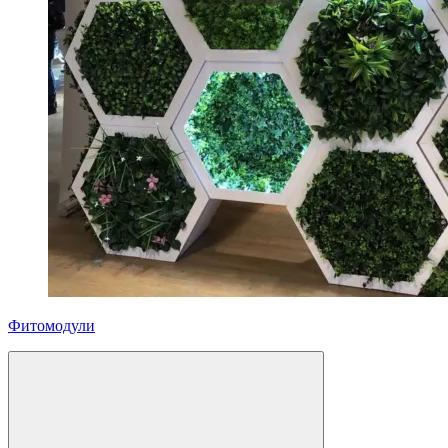
Фитомодули