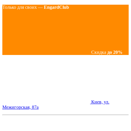
Только для своих —
EngardClub
Скидка
до 20%
Киев, ул.
Межигорская, 87а