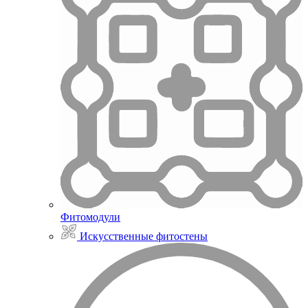
Фитомодули
Искусственные фитостены