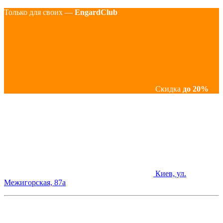
Только для своих —
EngardClub
Скидка
до 20%
Киев, ул.
Межигорская, 87а