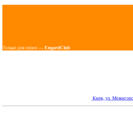
Только для своих —
EngardClub
Киев, ул. Межигорс