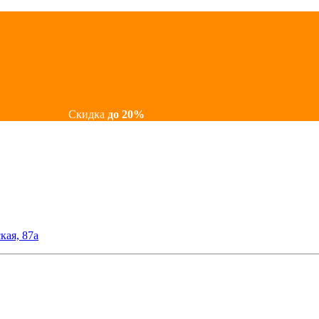
Скидка
до 20%
кая, 87а