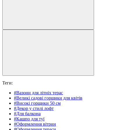
Теги:
#Вазони для літніх терас
#Великі садові горщики для квітів
#Високі горщики 50 см
#Декор у стилі лофт
#Для балкона
#Кашпо для туї
#Оформлення вітрин
#Оформлення тераси