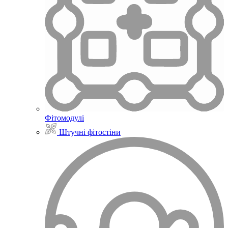
Фітомодулі
Штучні фітостіни