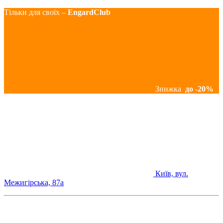
Тільки для своїх –
EngardClub
Знижка
до -20%
Київ, вул.
Межигірська, 87а