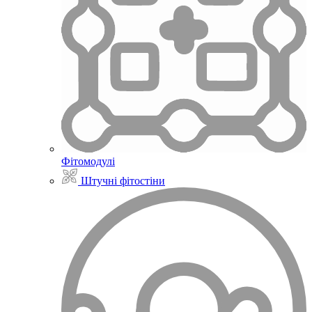
Фітомодулі
Штучні фітостіни