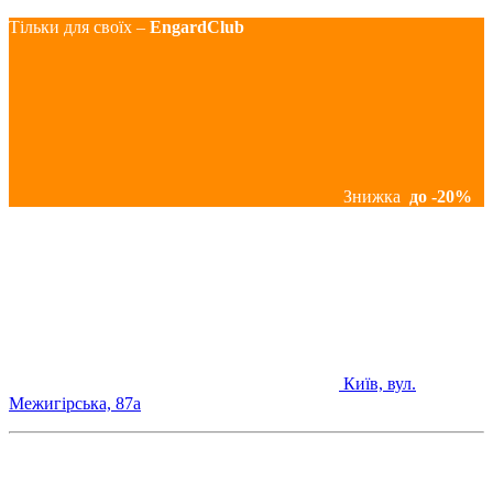
Тільки для своїх –
EngardClub
Знижка
до -20%
Київ, вул.
Межигірська, 87а