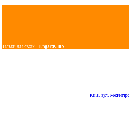
Тільки для своїх –
EngardClub
Київ, вул. Межигірс