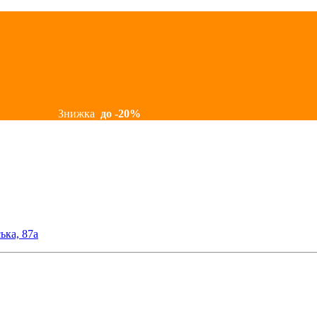
Знижка
до -20%
ька, 87а