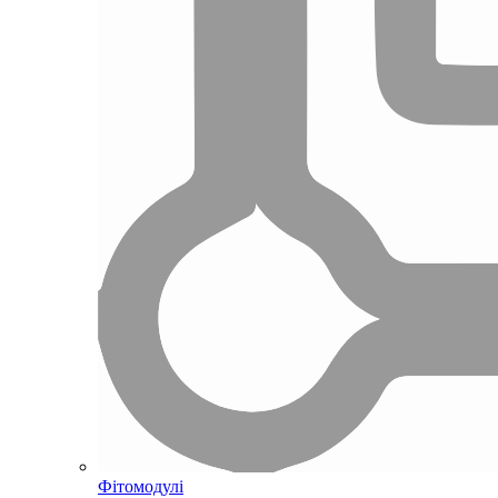
Фітомодулі