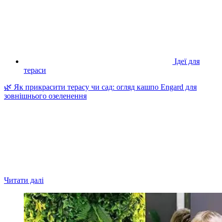
Ідеї для
тераси
🌿 Як прикрасити терасу чи сад: огляд кашпо Engard для
зовнішнього озеленення
Читати далі