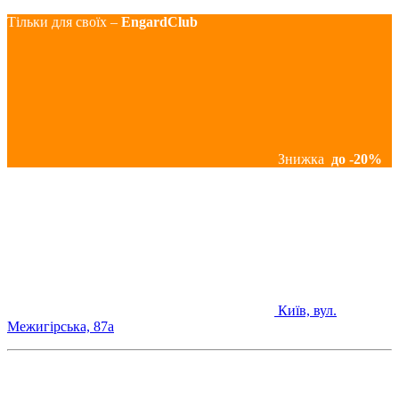
Тільки для своїх –
EngardClub
Знижка
до -20%
Київ, вул.
Межигірська, 87а