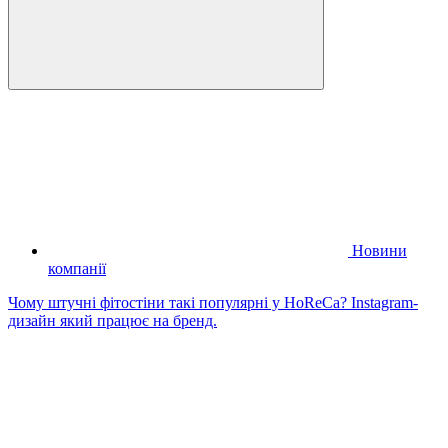
Новини
компанії
Чому штучні фітостіни такі популярні у HoReCa? Instagram-
дизайн який працює на бренд.