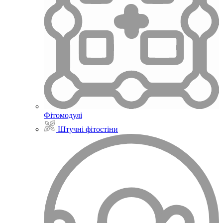
Фітомодулі
Штучні фітостіни