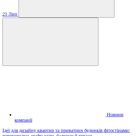
21
Лип
Новини
компанії
Ідеї для дизайну квартир та приватних будинків фітостінами:
перегородки, шафи-купе, балкони й тераси