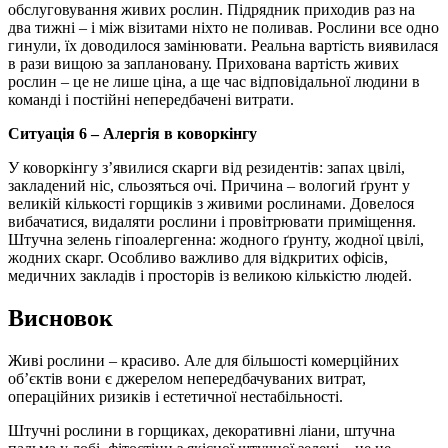
обслуговування живих рослин. Підрядник приходив раз на
два тижні – і між візитами ніхто не поливав. Рослини все одно
гинули, їх доводилося замінювати. Реальна вартість виявилася
в рази вищою за заплановану. Прихована вартість живих
рослин – це не лише ціна, а ще час відповідальної людини в
команді і постійні непередбачені витрати.
Ситуація 6 – Алергія в коворкінгу
У коворкінгу з’явилися скарги від резидентів: запах цвілі,
закладений ніс, сльозяться очі. Причина – вологий ґрунт у
великій кількості горщиків з живими рослинами. Довелося
вибачатися, видаляти рослини і провітрювати приміщення.
Штучна зелень гіпоалергенна: жодного ґрунту, жодної цвілі,
жодних скарг. Особливо важливо для відкритих офісів,
медичних закладів і просторів із великою кількістю людей.
Висновок
Живі рослини – красиво. Але для більшості комерційних
об’єктів вони є джерелом непередбачуваних витрат,
операційних ризиків і естетичної нестабільності.
Штучні рослини в горщиках, декоративні ліани, штучна