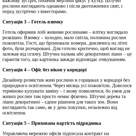
важливу зустріч, побачив мертвий фікус у кутку. Штучні
рослини виглядають однаково і після двотижневих свят, і
перед зустріччю з інвесторами.
Ситуація 3 – Готель взимку
Готель оформив лобі живими рослинами – влітку виглядало
розкішно. Взимку – холодно, мало світла, половина рослин
пожовтіла. Гості, що бронювали номери, дивлячись на літні
фото, були розчаровані. Для готелю критично, щоб вигляд не
залежав від сезону. Штучна пальма або декоративні ліани – це
гарантія того, що картинка завжди відповідає очікуванням.
Ситуація 4 – Офіс без вікон у коридорі
Дизайнер розмістив живі рослини в горщиках у коридорі без
природного освітлення. Через місяць усі пожовтіли. Довелося
терміново купувати заміну – і знову помилятися, бо умов для
живих рослин там просто немає фізично. Штучні дерева та
ліани декоративні – єдине рішення для таких зон. Вони
виглядають так само, як у день покупки, незалежно від
освітлення.
Ситуація 5 – Прихована вартість підрядника
Управляюча мережею офісів підписала контракт на