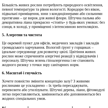
Більшість живих рослин потребують природного освітлення,
певної температури та рівня вологості. Коридори без вікон,
підвальні приміщення, зони з кондиціонерами або сильними
протягами – це вирок для живої флори. Штучна пальма або
декоративна ліана прекрасно «стоять» у будь-яких умовах: без
сонця, в холоді, у приміщенні з інтенсивною вентиляцією.
5. Алергени та чистота
Це окремий пункт для офісів, медичних закладів і закладів
громадського харчування. Вологий ґрунт у горщиках –
ідеальне середовище для розвитку цвілі. Цвітіння живих
рослин може спричиняти алергічні реакції у відвідувачів і
персоналу. Штучна зелень гіпоалергенна і не становить
жодного ризику з точки зору санітарних норм.
6. Масштаб і гнучкість
Хочете повністю змінити концепцію залу? З живими
рослинами це ускладнено – їх треба пересаджувати,
перевозити або утилізувати. Штучні дерева, ліани, фітомодулі
легко переставляються, замінюються або доповнюються без
жодних спеціальних умов.