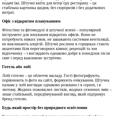
подачі їжі. Штучні квіти для інтер’єру ресторану – це
стабільна картинка щодня, без сюрпризів і без додаткових
витрат.
Офіс з відкритим плануванням
Фітостіни та фітомодулі зі штучної зелені – популярний
інструмент для зонування відкритих офісів. Вони не
потребують ніяких умов, не заважають системам вентиляції,
не викликають алергій. Штучні рослини в горщиках стають
акцентами біля переговорних кімнат, рецепцій та зон
відпочинку – і виглядають однаково добре в понеділок після
свят і перед важливою зустріччю.
Готель або лобі
Лобі готелю – це обличчя закладу. Гості фотографують,
порівнюють із фото на сайті, формують очікування. Штучна
пальма у лобі виглядає однаково розкішно і в серпні, і в
лютому. Жодних пожовклих листків, жодних сезонних змін –
лише стабільний, передбачуваний вигляд, який підтримує
бренд готелю.
Будь-який простір без природного освітлення