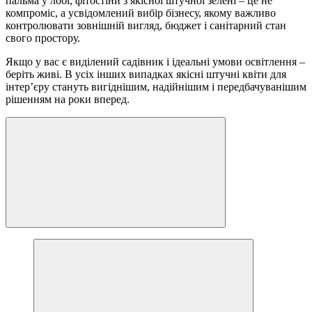
пальма у лобі, фітостіни з якісної штучної зелені – це не
компроміс, а усвідомлений вибір бізнесу, якому важливо
контролювати зовнішній вигляд, бюджет і санітарний стан
свого простору.
Якщо у вас є виділений садівник і ідеальні умови освітлення –
беріть живі. В усіх інших випадках якісні штучні квіти для
інтер’єру стануть вигіднішим, надійнішим і передбачуванішим
рішенням на роки вперед.