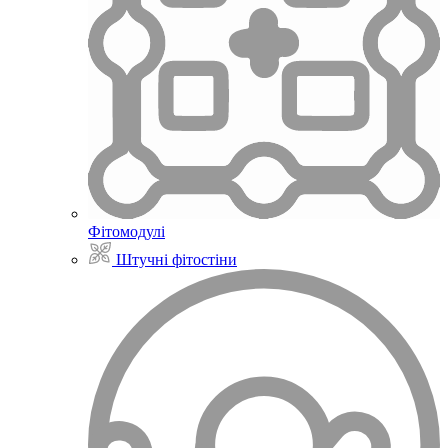
Фітомодулі
Штучні фітостіни