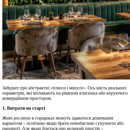
Забудьте про абстрактні «плюси і мінуси». Ось шість реальних
параметрів, які впливають на рішення власника або керуючого
комерційним простором.
1. Витрати на старті
Живі рослини в горщиках можуть здаватися дешевшим
варіантом – особливо якщо брати невибагливі сукуленти або
папороті. Але якщо йдеться про великий простір –