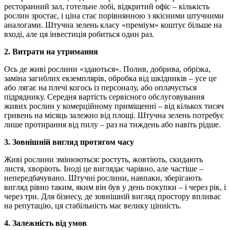
ресторанний зал, готельне лобі, відкритий офіс – кількість
рослин зростає, і ціна стає порівнянною з якісними штучними
аналогами. Штучна зелень класу «преміум» коштує більше на
вході, але ця інвестиція робиться один раз.
2. Витрати на утримання
Ось де живі рослини «здаються». Полив, добрива, обрізка,
заміна загиблих екземплярів, обробка від шкідників – усе це
або лягає на плечі когось із персоналу, або оплачується
підряднику. Середня вартість сервісного обслуговування
живих рослин у комерційному приміщенні – від кількох тисяч
гривень на місяць залежно від площі. Штучна зелень потребує
лише протирання від пилу – раз на тиждень або навіть рідше.
3. Зовнішній вигляд протягом часу
Живі рослини змінюються: ростуть, жовтіють, скидають
листя, хворіють. Іноді це виглядає чарівно, але частіше –
непередбачувано. Штучні рослини, навпаки, зберігають
вигляд рівно таким, яким він був у день покупки – і через рік, і
через три. Для бізнесу, де зовнішній вигляд простору впливає
на репутацію, ця стабільність має велику цінність.
4. Залежність від умов