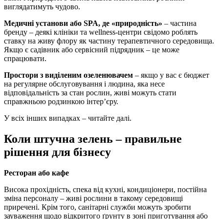
виглядатимуть чудово.
Медичні установи або SPA, де «природність»
– частина
бренду – деякі клініки та wellness-центри свідомо роблять
ставку на живу флору як частину терапевтичного середовища.
Якщо є садівник або сервісний підрядник – це може
спрацювати.
Простори з виділеним озеленювачем
– якщо у вас є бюджет
на регулярне обслуговування і людина, яка несе
відповідальність за стан рослин, живі можуть стати
справжньою родзинкою інтер’єру.
У всіх інших випадках – читайте далі.
Коли штучна зелень – правильне
рішення для бізнесу
Ресторан або кафе
Висока прохідність, спека від кухні, кондиціонери, постійна
зміна персоналу – живі рослини в такому середовищі
приречені. Крім того, санітарні служби можуть зробити
зауваження щодо відкритого ґрунту в зоні приготування або