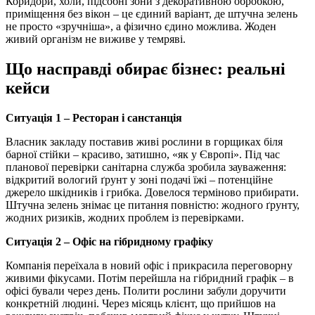
Коридори, холи, підсобні зони з декоративною обробкою,
приміщення без вікон – це єдиний варіант, де штучна зелень
не просто «зручніша», а фізично єдино можлива. Жоден
живий організм не виживе у темряві.
Що насправді обирає бізнес: реальні
кейси
Ситуація 1 – Ресторан і санстанція
Власник закладу поставив живі рослини в горщиках біля
барної стійки – красиво, затишно, «як у Європі». Під час
планової перевірки санітарна служба зробила зауваження:
відкритий вологий ґрунт у зоні подачі їжі – потенційне
джерело шкідників і грибка. Довелося терміново прибирати.
Штучна зелень знімає це питання повністю: жодного ґрунту,
жодних ризиків, жодних проблем із перевірками.
Ситуація 2 – Офіс на гібридному графіку
Компанія переїхала в новий офіс і прикрасила переговорну
живими фікусами. Потім перейшла на гібридний графік – в
офісі бували через день. Полити рослини забули доручити
конкретній людині. Через місяць клієнт, що прийшов на