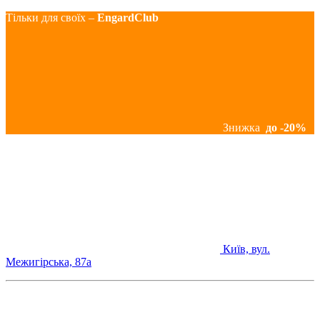
Тільки для своїх –
EngardClub
Знижка
до -20%
Київ, вул.
Межигірська, 87а