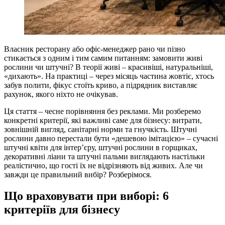
Власник ресторану або офіс-менеджер рано чи пізно
стикається з одним і тим самим питанням: замовити живі
рослини чи штучні? В теорії живі – красивіші, натуральніші,
«дихають». На практиці – через місяць частина жовтіє, хтось
забув полити, фікус стоїть криво, а підрядник виставляє
рахунок, якого ніхто не очікував.
Ця стаття – чесне порівняння без реклами. Ми розберемо
конкретні критерії, які важливі саме для бізнесу: витрати,
зовнішній вигляд, санітарні норми та гнучкість. Штучні
рослини давно перестали бути «дешевою імітацією» – сучасні
штучні квіти для інтер’єру, штучні рослини в горщиках,
декоративні ліани та штучні пальми виглядають настільки
реалістично, що гості їх не відрізняють від живих. Але чи
завжди це правильний вибір? Розберімося.
Що враховувати при виборі: 6
критеріїв для бізнесу