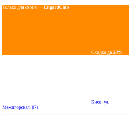
Только для своих —
EngardClub
Скидка
до 20%
Киев, ул.
Межигорская, 87а