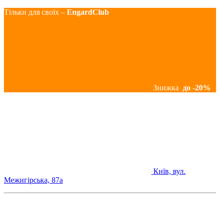
Тільки для своїх –
EngardClub
Знижка
до -20%
Київ, вул.
Межигірська, 87а