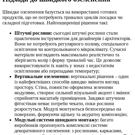
Швидке озеленення базується на використанні готових
продуктів, що не потребують тривалих циклів посадки чи
складної підготовки. Найпоширеніші рішення такі:
Штучні рослини:
сьогодні штучні рослини стали
практичним інструментом для дизайнерів і архітекторів.
Вони не потребують регулярного поливу, спеціального
освітлення чи контрольованого мікроклімату. Сучасні
матеріали виглядають максимально реалістично та
зберігають колір і форму тривалий час. Це дозволяє
використовувати їх навіть у зонах з недостатнім
освітленням або перепадами температур;
Вертикальне озеленення:
вертикальні рішення – один
із найефектніших способів швидко змінити вигляд
простору. Стіна, повністю оформлена зеленими
модулями, створює сильний візуальний акцент і змінює
сприйняття масштабу приміщення. Завдяки штучним
фітостінам немає потреби чекати, поки рослини
розростуться. Модулі монтуються безпосередньо на
поверхню, формуючи щільну та акуратну композицію;
Модульні системи швидкого монтажу:
багато
виробників пропонують комплексні системи
декоративного озеленення: з рослинами, каркасами,