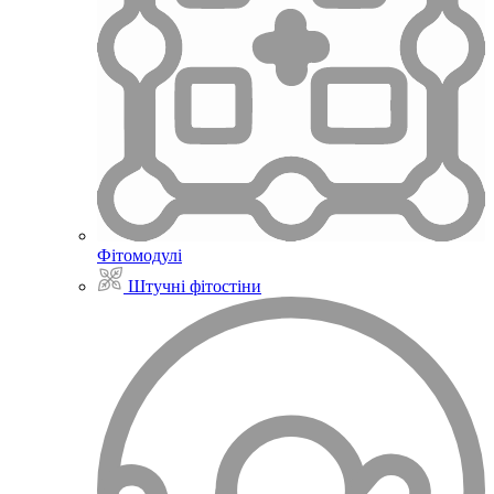
Фітомодулі
Штучні фітостіни