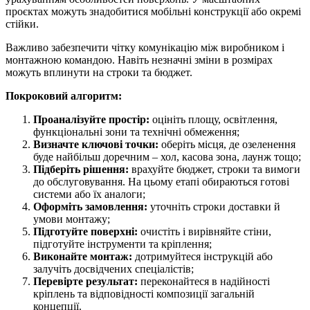
проєктах можуть знадобитися мобільні конструкції або окремі
стійки.
Важливо забезпечити чітку комунікацію між виробником і
монтажною командою. Навіть незначні зміни в розмірах
можуть вплинути на строки та бюджет.
Покроковий алгоритм:
Проаналізуйте простір:
оцініть площу, освітлення,
функціональні зони та технічні обмеження;
Визначте ключові точки:
оберіть місця, де озеленення
буде найбільш доречним – хол, касова зона, лаунж тощо;
Підберіть рішення:
врахуйте бюджет, строки та вимоги
до обслуговування. На цьому етапі обираються готові
системи або їх аналоги;
Оформіть замовлення:
уточніть строки доставки й
умови монтажу;
Підготуйте поверхні:
очистіть і вирівняйте стіни,
підготуйте інструменти та кріплення;
Виконайте монтаж:
дотримуйтеся інструкцій або
залучіть досвідчених спеціалістів;
Перевірте результат:
переконайтеся в надійності
кріплень та відповідності композиції загальній
концепції.