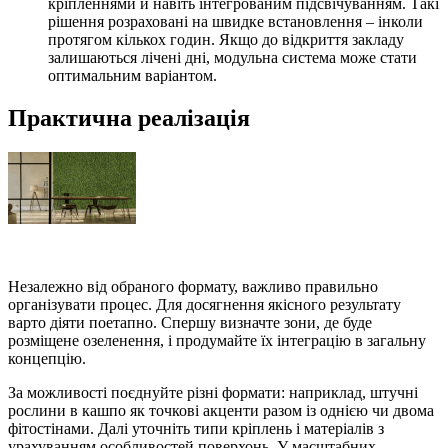
кріпленнями й навіть інтегрованим підсвічуванням. Такі
рішення розраховані на швидке встановлення – інколи
протягом кількох годин. Якщо до відкриття закладу
залишаються лічені дні, модульна система може стати
оптимальним варіантом.
Практична реалізація
Незалежно від обраного формату, важливо правильно
організувати процес. Для досягнення якісного результату
варто діяти поетапно. Спершу визначте зони, де буде
розміщене озеленення, і продумайте їх інтеграцію в загальну
концепцію.
За можливості поєднуйте різні формати: наприклад, штучні
рослини в кашпо як точкові акценти разом із однією чи двома
фітостінами. Далі уточніть типи кріплень і матеріалів з
урахуванням особливостей поверхонь. У масштабних