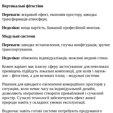
Вертикальні фітостіни
Переваги:
яскравий ефект, економія простору, швидка
трансформація атмосфери.
Недоліки:
вища вартість, бажаний професійний монтаж.
Модульні системи
Переваги:
швидке встановлення, гнучка конфігурація, зручне
транспортування.
Недоліки:
обмежена індивідуалізація, можливі видимі стики.
Кожен варіант має власну сферу застосування: для невеликих
приміщень підійдуть локальні композиції, для холів і лаунж-
зон – фітостіни, а для великих площ – модульні системи.
Рішення для швидкого озеленення комерційних просторів у
ситуаціях, коли немає часу на індивідуальний дизайн,
дозволяють оперативно створити привабливий і сучасний
простір. Сучасні технології забезпечують ефект живої
природи навіть у складних умовах експлуатації.
Водночас навіть готові системи потребують продуманого