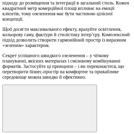
підходу до розміщення та інтеграції в загальний стиль. Кожен
квадратний метр комерційної площі впливає на емоції
клієнтів, тому озеленення має бути частиною цілісної
концепції.
Щоб досягти максимального ефекту, врахуйте освітлення,
кольорову гаму, фактури й стилістику інтер’єру. Комплексний
підхід дозволить створити гармонійний простір із виразним
«зеленим» характером.
Секрет успішного швидкого озеленення – у чіткому
плануванні, якісних матеріалах і сміливому комбінуванні
форматів. Застосуйте ці принципи – і ви переконаєтеся, що
перетворити бізнес-простір на комфортне та привабливе
середовище можна швидко й ефективно.