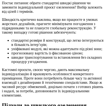
Постає питання: обрати стандартні швидкі рішення чи
замовити індивідуальний проєкт озеленення? Вибір залежить
від цілей і термінів.
Швидкість критично важлива, якщо ви працюєте в умовах
жорстких дедлайнів, прагнете мінімізувати погодження з
підрядниками та не плануєте глобальну реконструкцію. У
такому випадку готові рішення забезпечують:
стандартні розміри й конструкції, що легко інтегруються
в більшість інтер’єрів;
уніфіковані модулі, які можна адаптувати під різні зони;
прогнозовану вартість із фіксованою ціною;
швидке транспортування та встановлення без складних
процедур узгодження.
Кастомні проєкти, своєю чергою, дають максимальну
індивідуалізацію й враховують особливості конкретного
приміщення. Проте вони потребують більше часу та активної
взаємодії з дизайнерами й технічними спеціалістами. Якщо ж
часовий ресурс обмежений, доцільно почати з готових рішень
і надалі, за потреби, доповнювати їх індивідуальними
елементами.
Підходи до швидкого озеленення