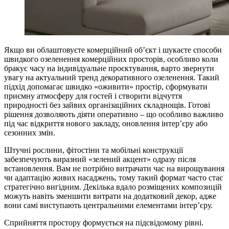
Якщо ви облаштовуєте комерційний об’єкт і шукаєте способи
швидкого озеленення комерційних просторів, особливо коли
бракує часу на індивідуальне проєктування, варто звернути
увагу на актуальний тренд декоративного озеленення. Такий
підхід допомагає швидко «оживити» простір, сформувати
приємну атмосферу для гостей і створити відчуття
природності без зайвих організаційних складнощів. Готові
рішення дозволяють діяти оперативно – що особливо важливо
під час відкриття нового закладу, оновлення інтер’єру або
сезонних змін.
Штучні рослини, фітостіни та мобільні конструкції
забезпечують виразний «зелений акцент» одразу після
встановлення. Вам не потрібно витрачати час на вирощування
чи адаптацію живих насаджень, тому такий формат часто стає
стратегічно вигідним. Декілька вдало розміщених композицій
можуть навіть зменшити витрати на додатковий декор, адже
вони самі виступають центральними елементами інтер’єру.
Сприйняття простору формується на підсвідомому рівні.