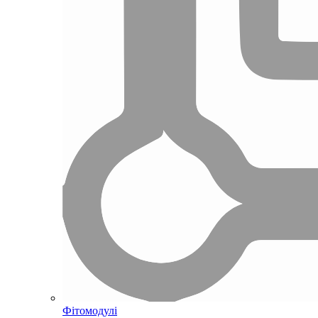
Фітомодулі