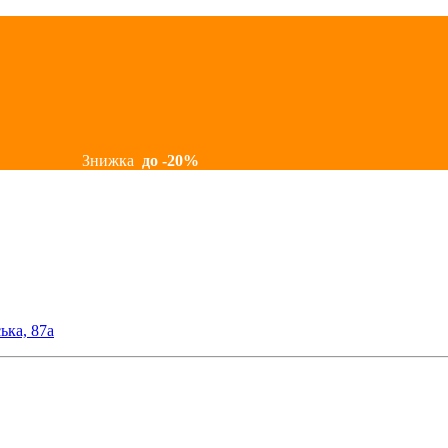
Знижка
до -20%
ька, 87а