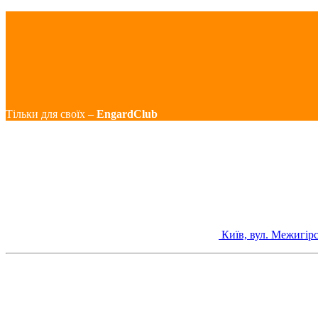
Тільки для своїх –
EngardClub
Київ, вул. Межигірс