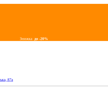
Знижка
до -20%
ька, 87а