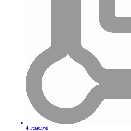
Фітомодулі