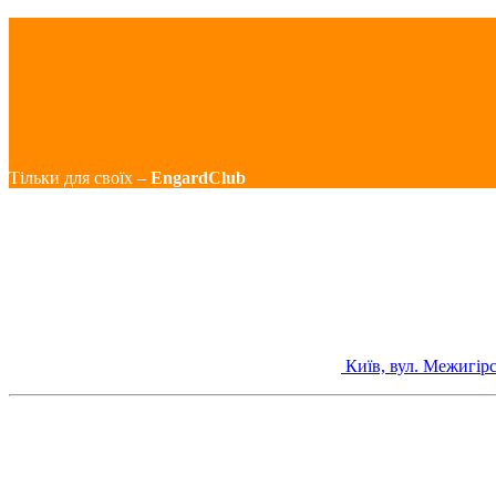
Тільки для своїх –
EngardClub
Київ, вул. Межигірс