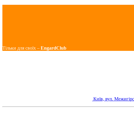
Тільки для своїх –
EngardClub
Київ, вул. Межигірс