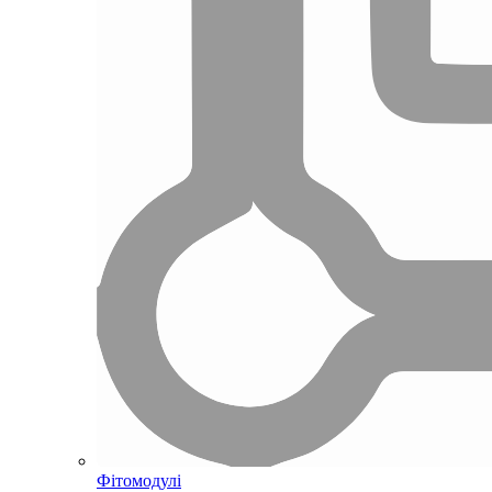
Фітомодулі