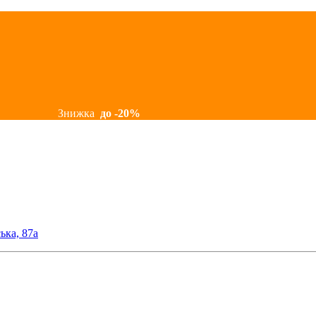
Знижка
до -20%
ька, 87а