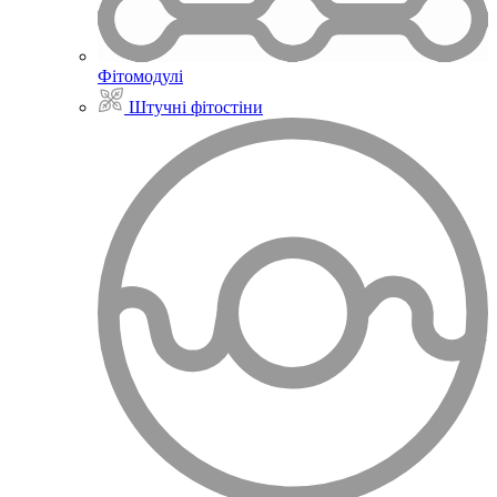
Фітомодулі
Штучні фітостіни