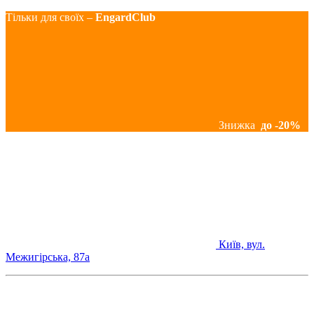
Тільки для своїх –
EngardClub
Знижка
до -20%
Київ, вул.
Межигірська, 87а