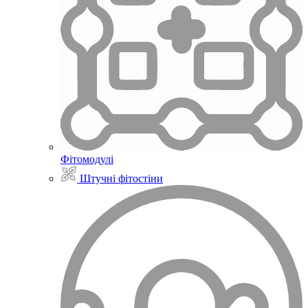
Фітомодулі
Штучні фітостіни